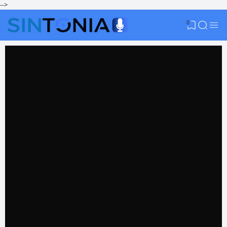
-->
0