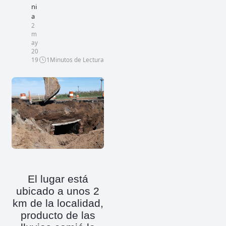
ni
a
2
m
ay
20
19
1
Minutos de Lectura
El lugar está
ubicado a unos 2
km de la localidad,
producto de las