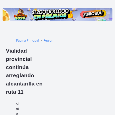
Página Principal
Regional
Rutas
Vialidad
provincial
continúa
arreglando
alcantarilla en
ruta 11
Si
nt
o